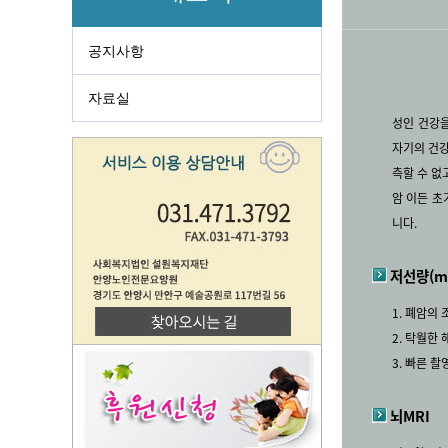
공지사항
자료실
성인 건강을
자기의 건강
측할 수 없
암 이든 
니다.
저선량(mul
1. 폐암의
2. 탁월한 
3. 빠른 
뇌MRI