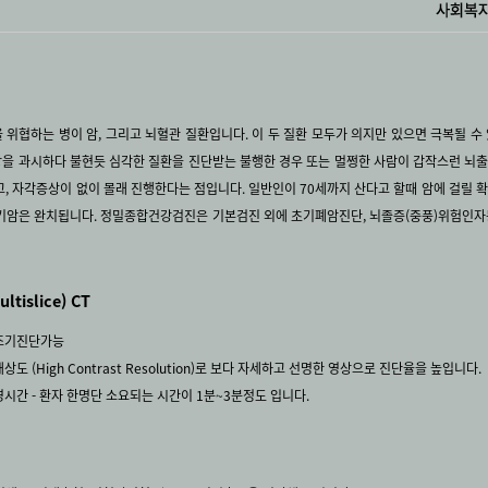
 위협하는 병이 암, 그리고 뇌혈관 질환입니다. 이 두 질환 모두가 의지만 있으면 극복될 수
을 과시하다 불현듯 심각한 질환을 진단받는 불행한 경우 또는 멀쩡한 사람이 갑작스런 뇌출
고, 자각증상이 없이 몰래 진행한다는 점입니다. 일반인이 70세까지 산다고 할때 암에 걸릴 확률
초기암은 완치됩니다. 정밀종합건강검진은 기본검진 외에 초기폐암진단, 뇌졸증(중풍)위험인
tislice) CT
 조기진단가능
해상도 (High Contrast Resolution)로 보다 자세하고 선명한 영상으로 진단율을 높입니다.
촬영시간 - 환자 한명단 소요되는 시간이 1분~3분정도 입니다.