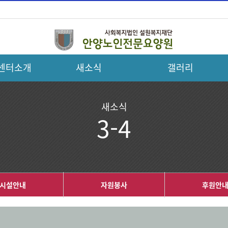
센터소개
새소식
갤러리
새소식
3-4
시설안내
자원봉사
후원안