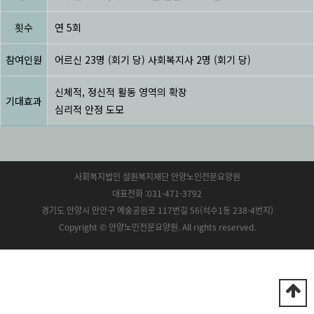
횟수
연 5회
참여인원
어르신 23명 (회기 당) 사회복지사 2명 (회기 당)
신체적, 정신적 활동 영역의 확장
기대효과
심리적 안정 도모
사회복지법인 설원복지재단 안양노인전문요양원
대표전화 :031-471-3792
경기도 안양시 만안구 예술공원로 117번길 56(석수1동 238-4번지)
Copyright © 안양노인전문요양원. All rights reserved.