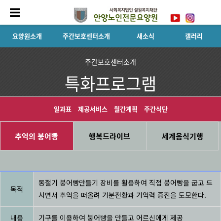
요양원소개
주간보호센터소개
새소식
갤러리
주간보호센터소개
특화프로그램
일과표
제공서비스
월간계획
주간식단
추억의 붕어빵
행복드라이브
세계음식기행
동절기 붕어빵만들기 장비를 활용하여 직접 붕어빵을 굽고 드
목적
시면서 추억을 떠올려 기분전환과 기억력 증진을 도모한다.
내용
기구를 이용하여 붕어빵을 만들고 어르신에게 제공