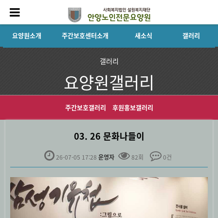
요양원소개
주간보호센터소개
새소식
갤러리
갤러리
요양원갤러리
주간보호갤러리
후원홍보갤러리
03. 26 문화나들이
26-07-05 17:28
운영자
82회
0건
본문