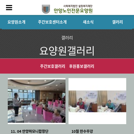
요양원소개
주간보호센터소개
새소식
갤러리
갤러리
요양원갤러리
주간보호갤러리
후원홍보갤러리
11. 04 안양하모니합창단
10월 만수무강