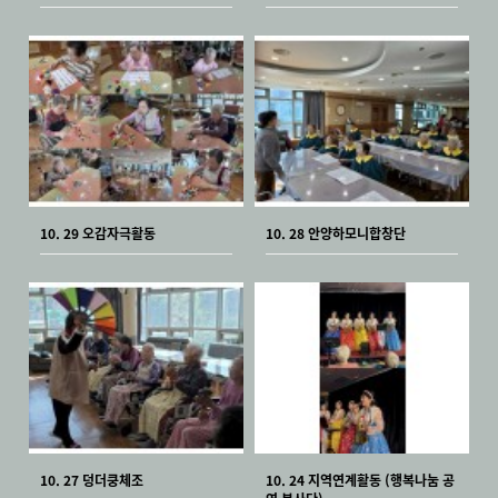
10. 29 오감자극활동
10. 28 안양하모니합창단
10. 27 덩더쿵체조
10. 24 지역연계활동 (행복나눔 공