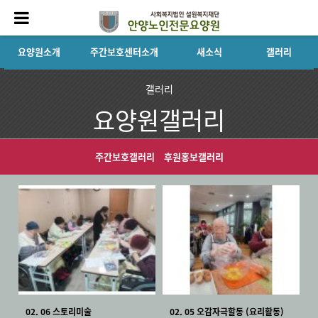
요양원소개
주간보호센터소개
새소식
갤러리
갤러리
요양원갤러리
주간보호갤러리
후원홍보갤러리
02. 06 스토리미술
02. 05 오감자극할동 (요리활동)