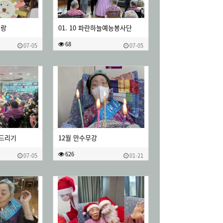
트랑
01. 10 파란하늘예능봉사단
68
07-05
07-05
세배드리기
12월 만수무강
626
07-05
01-21