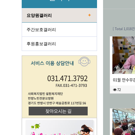
요양원갤러리
[
Total 1,018건
주간보호갤러리
후원홍보갤러리
01월 만수무
72