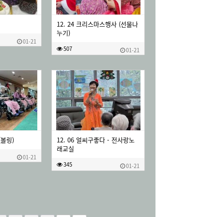
12. 24 크리스마스행사 (선물나
누기)
01-21
507
01-21
(볼링)
12. 06 얼씨구좋다 - 전사랑노
래교실
01-21
345
01-21