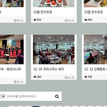
강
12월 만수무강
12월 만수무강
454
464
01-21
01-21
요무대 - 동안시니어
12. 19 크리스마스 파티
12. 12 신체활동 
389
358
01-21
01-21