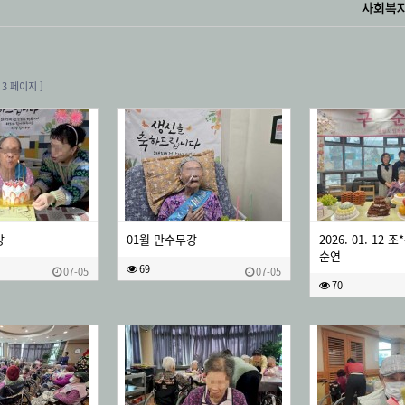
3 페이지 ]
강
01월 만수무강
2026. 01. 12
순연
69
07-05
07-05
70