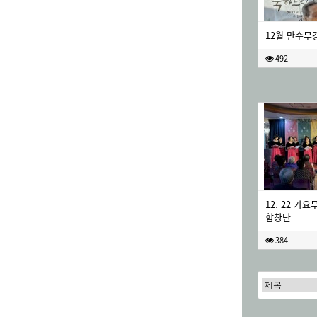
12월 만수무
492
12. 22 가
합창단
384