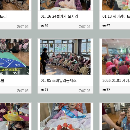
스토리
01. 16 24절기가 모자라
01.13 책이랑아
69
67
07-05
07-05
트볼
01. 05 스마일리듬체조
2026.01.01 
71
72
07-05
07-05