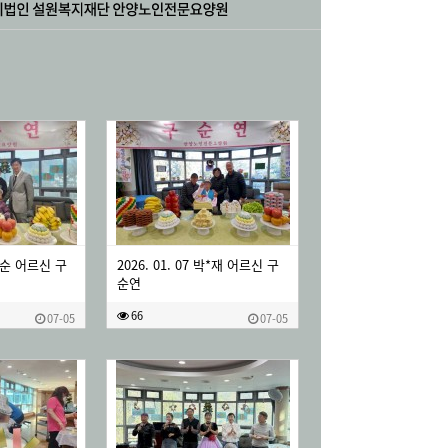
 조*순 어르신 구
2026. 01. 07 박*재 어르신 구
순연
66
07-05
07-05