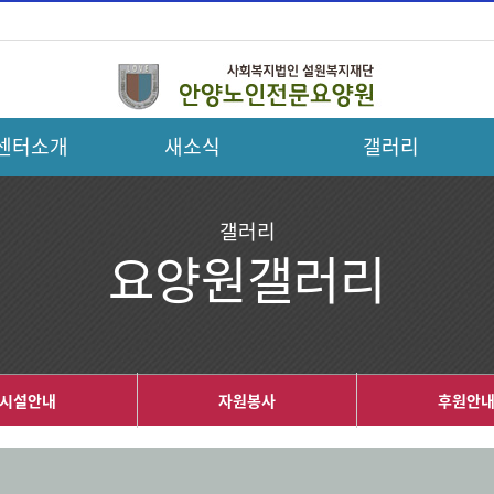
센터소개
새소식
갤러리
갤러리
요양원갤러리
시설안내
자원봉사
후원안